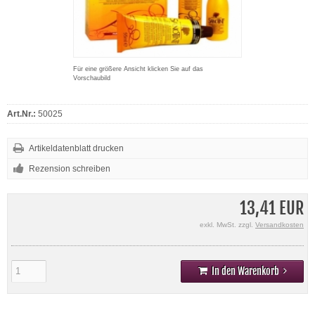
Für eine größere Ansicht klicken Sie auf das
Vorschaubild
Art.Nr.:
50025
Artikeldatenblatt drucken
Rezension schreiben
13,41 EUR
exkl. MwSt. zzgl.
Versandkosten
In den Warenkorb