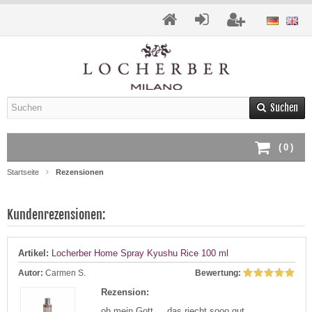
Suchen
(
0
)
Startseite
Rezensionen
Kundenrezensionen:
Artikel:
Locherber Home Spray Kyushu Rice 100 ml
Autor:
Carmen S.
Bewertung:
Rezension:
oh mein Gott ... das riecht sooo gut ....