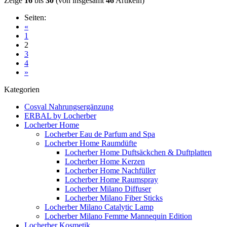
Zeige
16
bis
30
(von insgesamt
46
Artikeln)
Seiten:
«
1
2
3
4
»
Kategorien
Cosval Nahrungsergänzung
ERBAL by Locherber
Locherber Home
Locherber Eau de Parfum and Spa
Locherber Home Raumdüfte
Locherber Home Duftsäckchen & Duftplatten
Locherber Home Kerzen
Locherber Home Nachfüller
Locherber Home Raumspray
Locherber Milano Diffuser
Locherber Milano Fiber Sticks
Locherber Milano Catalytic Lamp
Locherber Milano Femme Mannequin Edition
Locherber Kosmetik