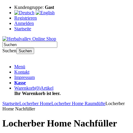
Kundengruppe:
Gast
Registrieren
Anmelden
Startseite
Suchen
Suchen
Menü
Kontakt
Impressum
Kasse
Warenkorb
(
0
)
Artikel
Ihr Warenkorb ist leer.
Startseite
Locherber Home
Locherber Home Raumdüfte
Locherber
Home Nachfüller
Locherber Home Nachfüller