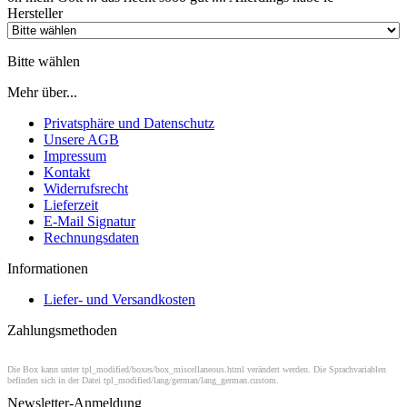
Hersteller
Bitte wählen
Mehr über...
Privatsphäre und Datenschutz
Unsere AGB
Impressum
Kontakt
Widerrufsrecht
Lieferzeit
E-Mail Signatur
Rechnungsdaten
Informationen
Liefer- und Versandkosten
Zahlungsmethoden
Die Box kann unter tpl_modified/boxes/box_miscellaneous.html verändert werden. Die Sprachvariablen
befinden sich in der Datei tpl_modified/lang/german/lang_german.custom.
Newsletter-Anmeldung