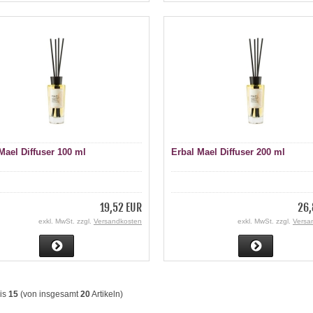
Mael Diffuser 100 ml
Erbal Mael Diffuser 200 ml
19,52 EUR
26,
exkl. MwSt. zzgl.
Versandkosten
exkl. MwSt. zzgl.
Versa
is
15
(von insgesamt
20
Artikeln)