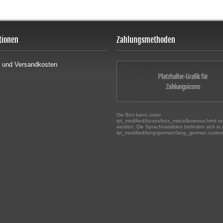
tionen
Zahlungsmethoden
r- und Versandkosten
Die Box kann unter
tpl_modified/boxes/box_miscellaneous.html ve
werden. Die Sprachvariablen befinden sich in 
tpl_modified/lang/german/lang_german.custo