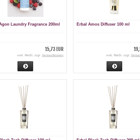
 Agon Laundry Fragrance 200ml
Erbal Amos Diffuser 100 ml
15,73 EUR
19,
exkl. MwSt. zzgl.
Versandkosten
exkl. MwSt. zzgl.
Versa