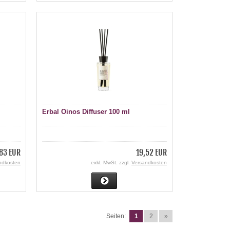
Erbal Oinos Diffuser 100 ml
83 EUR
19,52 EUR
ndkosten
exkl. MwSt. zzgl.
Versandkosten
Seiten:
1
2
»