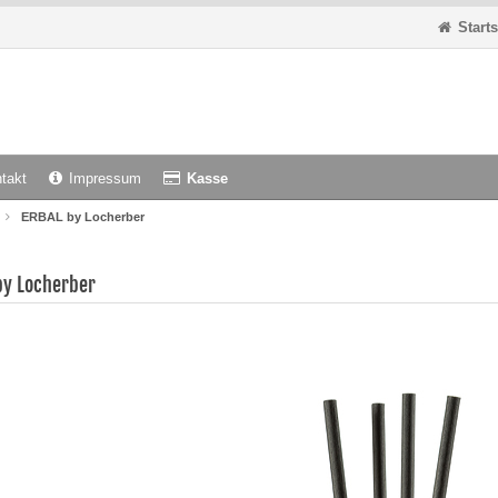
Starts
takt
Impressum
Kasse
ERBAL by Locherber
by Locherber