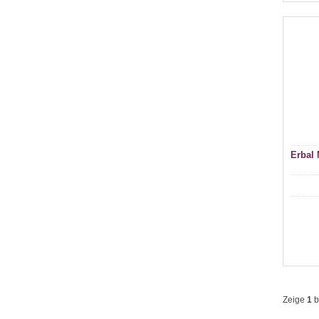
Erbal 
Zeige
1
b