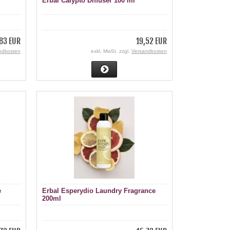
Erbal Calypto Diffuser 100 ml
83 EUR
19,52 EUR
ndkosten
exkl. MwSt. zzgl.
Versandkosten
e
Erbal Esperydio Laundry Fragrance
200ml