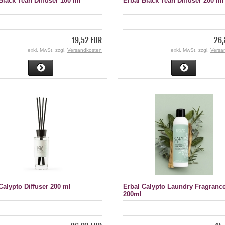
Black Teah Diffuser 100 ml
Erbal Black Teah Diffuser 200 ml
19,52 EUR
26,
exkl. MwSt. zzgl.
Versandkosten
exkl. MwSt. zzgl.
Versa
Calypto Diffuser 200 ml
Erbal Calypto Laundry Fragranc
200ml