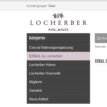
Kundengruppe:
Gast
Kategorien
Kon
Startseite
Cosval Nahrungsergänzung
ERBAL by Locherber
ERBAL 
Locherber Home
Locherber Kosmetik
Migliorin
Sanotint
Neue Artikel