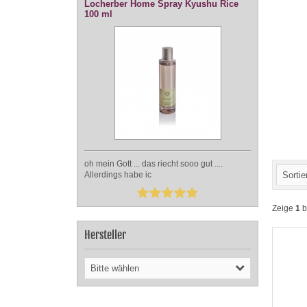
Locherber Home Spray Kyushu Rice
100 ml
oh mein Gott ... das riecht sooo gut ....
Allerdings habe ic
Sortie
Zeige
1
b
Hersteller
Bitte wählen