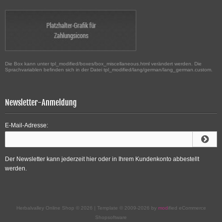
Die Box kann unter tpl_modified/boxes/box_miscellaneous.html verändert werden. Die
Sprachvariablen befinden sich in der Datei tpl_modified/lang/german/lang_german.custom.
Newsletter-Anmeldung
E-Mail-Adresse:
Der Newsletter kann jederzeit hier oder in Ihrem Kundenkonto abbestellt
werden.
Herbalvalley Online Shop © 2026 | Template © 2009-2026 by
mod
ified eCommerce
Shopsoftware