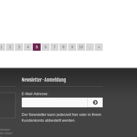
1
2
3
4
5
6
7
8
9
10
...
»
Newsletter-Anmeldung
E-Mail-Adresse:
Der Newsletter kann jederzeit hier oder in Ihrem
Kundenkonto abbestellt werden.
rändert
der Datei
m.