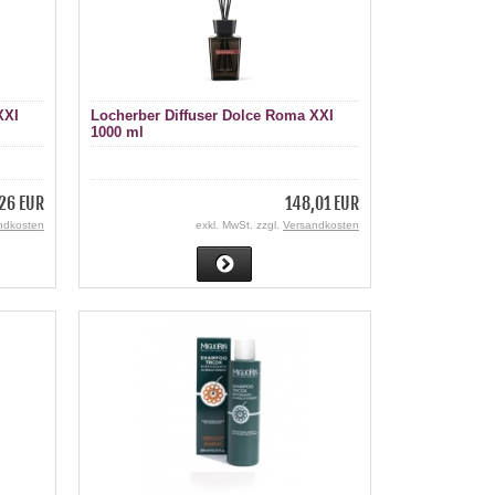
XXI
Locherber Diffuser Dolce Roma XXI
1000 ml
26 EUR
148,01 EUR
ndkosten
exkl. MwSt. zzgl.
Versandkosten