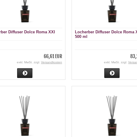
ber Diffuser Dolce Roma XXI
Locherber Diffuser Dolce Roma 
l
500 ml
66,61 EUR
83,
exkl. MwSt. zzgl.
Versandkosten
exkl. MwSt. zzgl.
Versa