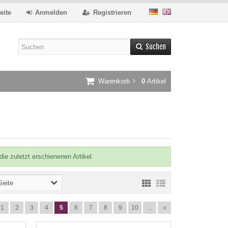
eite
Anmelden
Registrieren
Suchen
Warenkorb
0
Artikel
ie zuletzt erschienenen Artikel.
Seite
1
2
3
4
5
6
7
8
9
10
...
»