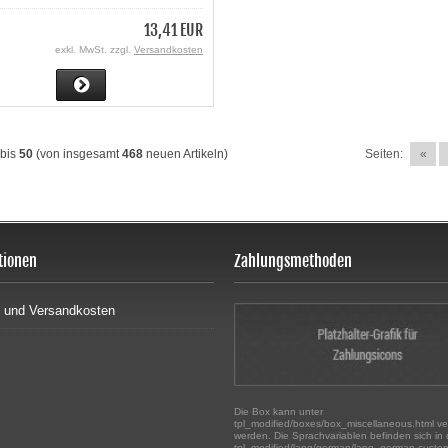
13,41 EUR
exkl. MwSt. zzgl.
Versandkosten
bis
50
(von insgesamt
468
neuen Artikeln)
Seiten:
«
tionen
Zahlungsmethoden
r- und Versandkosten
Die Box kann unter
tpl_modified/boxes/box_miscellaneous.html ve
werden. Die Sprachvariablen befinden sich in 
tpl_modified/lang/german/lang_german.custo