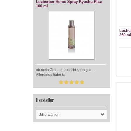
Locherber Home Spray Kyushu Rice
100 ml
Locher
250 m
oh mein Gott ... das riecht sooo gut ....
Allerdings habe ic
Hersteller
Bitte wählen