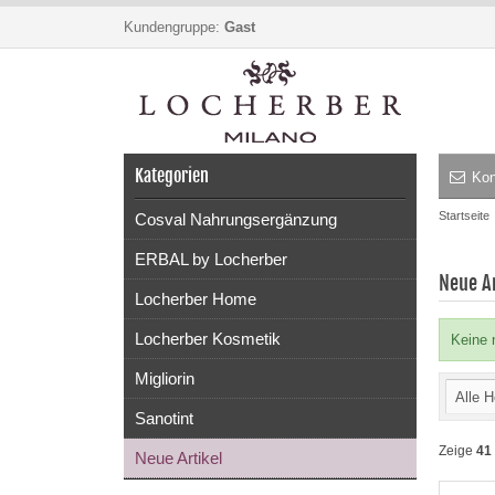
Kundengruppe:
Gast
Kategorien
Kon
Startseite
Cosval Nahrungsergänzung
ERBAL by Locherber
Neue Ar
Locherber Home
Locherber Kosmetik
Keine 
Migliorin
Alle H
Sanotint
Zeige
41
Neue Artikel