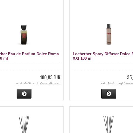
rber Eau de Parfum Dolce Roma
Locherber Spray Diffuser Dolce
00 ml
XXI 100 ml
100,83 EUR
35,
exkl. MwSt. zzgl.
Versandkosten
exkl. MwSt. zzgl.
Versa