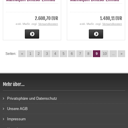
Edition 1000 ml
Edition 200 ml
2.608,70 EUR
1.480,11 EUR
exkl. MwSt. zzgl.
Versandkosten
exkl. MwSt. zzgl.
Versandkosten
Seiten:
«
1
2
3
4
5
6
7
8
9
10
...
»
Mehr über...
Privatsphäre und Datenschutz
Unsere AGB
Impressum