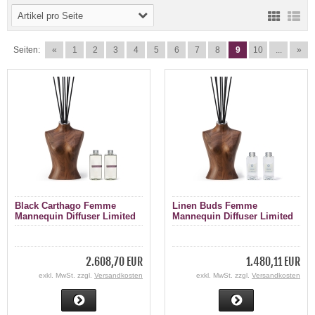
Artikel pro Seite
Seiten:
«
1
2
3
4
5
6
7
8
9
10
...
»
Black Carthago Femme
Linen Buds Femme
Mannequin Diffuser Limited
Mannequin Diffuser Limited
Edition 1000 ml
Edition 200 ml
2.608,70 EUR
1.480,11 EUR
exkl. MwSt. zzgl.
Versandkosten
exkl. MwSt. zzgl.
Versandkosten